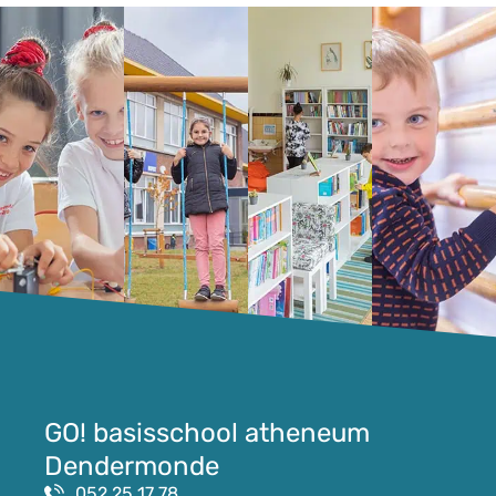
GO! basisschool atheneum
Dendermonde
052 25 17 78