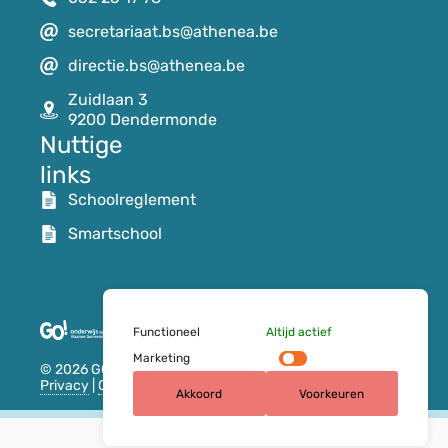
secretariaat.bs@athenea.be
directie.bs@athenea.be
Zuidlaan 3
9200 Dendermonde
Nuttige
links
Schoolreglement
Smartschool
Functioneel
Altijd actief
Marketing
© 2026 GO! basisschool atheneum Dendermonde
Privacy
|
Cookies
| Website door
Pure GraphX
Akkoord
Voorkeuren