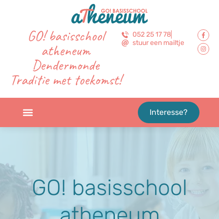
GO! basisschool
052 25 17 78
stuur een mailtje
atheneum
Dendermonde
Traditie met toekomst!
Interesse?
GO! basisschool
atheneum