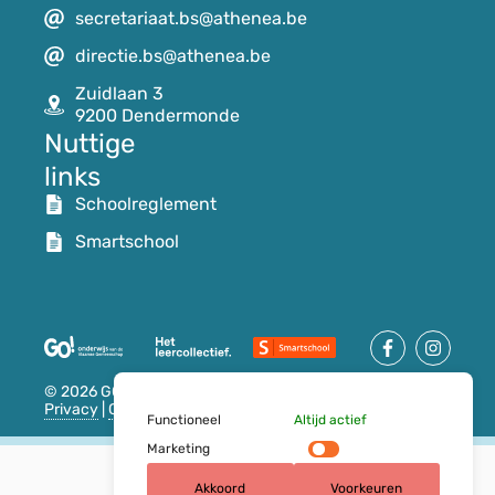
secretariaat.bs@athenea.be
directie.bs@athenea.be
Zuidlaan 3
9200 Dendermonde
Nuttige
links
Schoolreglement
Smartschool
© 2026 GO! basisschool atheneum Dendermonde
Privacy
|
Cookies
| Website door
Pure GraphX
Functioneel
Altijd actief
Marketing
Akkoord
Voorkeuren