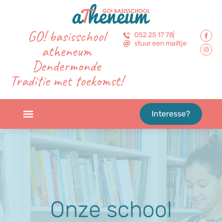
GO! basisschool
052 25 17 78
stuur een mailtje
atheneum
Dendermonde
Traditie met toekomst!
Interesse?
Onze school