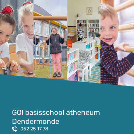
GO! basisschool atheneum
Dendermonde
052 25 17 78