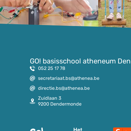
GO! basisschool atheneum De
052 25 17 78
secretariaat.bs@athenea.be
directie.bs@athenea.be
Zuidlaan 3
9200 Dendermonde