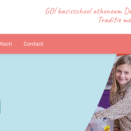
GO! basisschool atheneum 
Traditie me
tisch
Contact
l