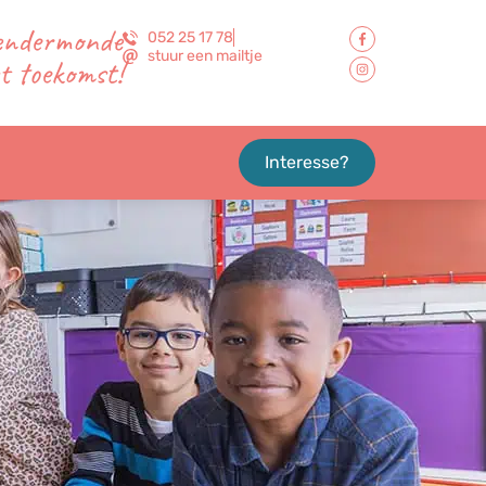
Dendermonde
052 25 17 78
stuur een mailtje
t toekomst!
Interesse?